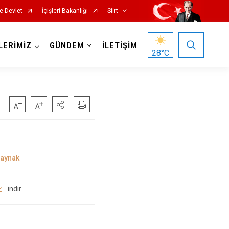
e-Devlet
İçişleri Bakanlığı
Siirt
LERİMİZ
GÜNDEM
İLETİŞİM
28
°C
indir