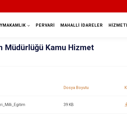
AYMAKAMLIK
PERVARİ
MAHALLİ İDARELER
HİZMET
Siirt
tim Müdürlüğü Kamu Hizmet
Tillo
Baykan
_Milli_Egitim
39 KB
Eruh
Kurtalan