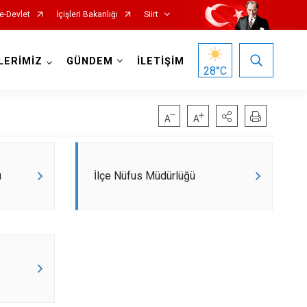
e-Devlet
İçişleri Bakanlığı
Siirt
LERİMİZ
GÜNDEM
İLETİŞİM
28
°C
ü
İlçe Nüfus Müdürlüğü