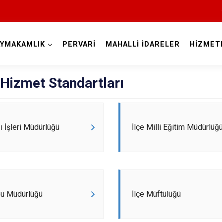
AYMAKAMLIK
PERVARİ
MAHALLİ İDARELER
HİZMET
Siirt
Hizmet Standartları
zı İşleri Müdürlüğü
İlçe Milli Eğitim Müdürlüğ
Tillo
Baykan
pu Müdürlüğü
İlçe Müftülüğü
Eruh
Kurtalan