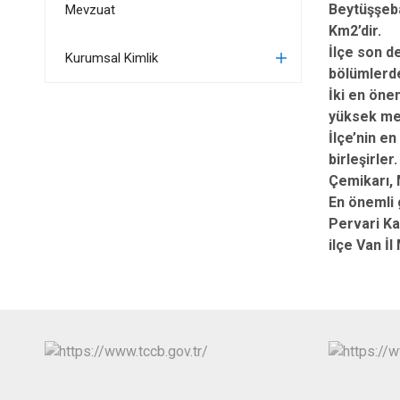
Beytüşşebap
Mevzuat
Km2’dir.
İlçe son de
Kurumsal Kimlik
bölümlerde 
İki en önem
yüksek mev
İlçe’nin e
birleşirler
Çemikarı, 
En önemli g
Pervari Kar
ilçe Van İ