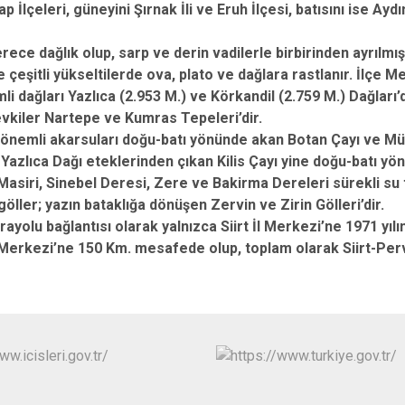
 İlçeleri, güneyini Şırnak İli ve Eruh İlçesi, batısını ise Ayd
Pervari
Şirvan
rece dağlık olup, sarp ve derin vadilerle birbirinden ayrılmı
çeşitli yükseltilerde ova, plato ve dağlara rastlanır. İlçe Me
li dağları Yazlıca (2.953 M.) ve Körkandil (2.759 M.) Dağları’d
kiler Nartepe ve Kumras Tepeleri’dir.
n önemli akarsuları doğu-batı yönünde akan Botan Çayı ve Mük
. Yazlıca Dağı eteklerinden çıkan Kilis Çayı yine doğu-batı yö
Masiri, Sinebel Deresi, Zere ve Bakirma Dereleri sürekli su 
öller; yazın bataklığa dönüşen Zervin ve Zirin Gölleri’dir.
ayolu bağlantısı olarak yalnızca Siirt İl Merkezi’ne 1971 yılın
l Merkezi’ne 150 Km. mesafede olup, toplam olarak Siirt-Per