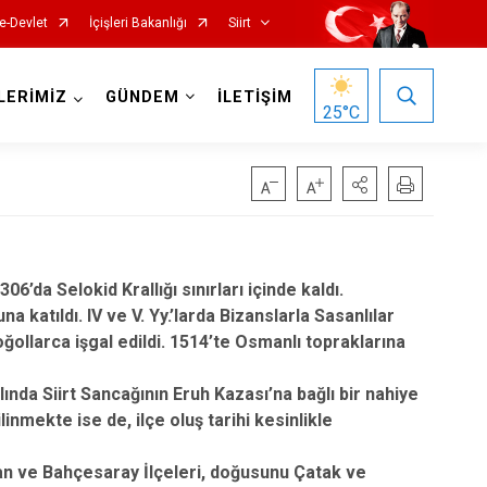
e-Devlet
İçişleri Bakanlığı
Siirt
LERİMİZ
GÜNDEM
İLETİŞİM
25
°C
6’da Selokid Krallığı sınırları içinde kaldı.
 katıldı. IV ve V. Yy.’larda Bizanslarla Sasanlılar
oğollarca işgal edildi. 1514’te Osmanlı topraklarına
nda Siirt Sancağının Eruh Kazası’na bağlı bir nahiye
inmekte ise de, ilçe oluş tarihi kesinlikle
izan ve Bahçesaray İlçeleri, doğusunu Çatak ve