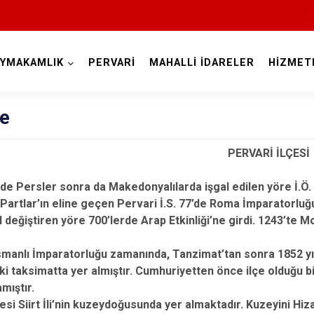
AYMAKAMLIK
PERVARİ
MAHALLİ İDARELER
HİZMET
Siirt
çe
PERVARİ İLÇESİ
rde Persler sonra da Makedonyalılarda işgal edilen yöre İ.Ö. 30
 Partlar’ın eline geçen Pervari İ.S. 77’de Roma İmparatorluğuna
l değiştiren yöre 700’lerde Arap Etkinliği’ne girdi. 1243’te M
Tillo
manlı İmparatorluğu zamanında, Tanzimat’tan sonra 1852 yılı
Baykan
ki taksimatta yer almıştır. Cumhuriyetten önce ilçe olduğu bil
Eruh
mıştır.
Kurtalan
çesi Siirt İli’nin kuzeydoğusunda yer almaktadır. Kuzeyini H