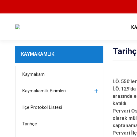
K
Tarih
KAYMAKAMLIK
Kaymakam
İ.Ö. 550’le
İ.Ö. 129’da
Kaymakamlık Birimleri
arasında e
katıldı.
İlçe Protokol Listesi
Pervari Os
olarak mül
Tarihçe
saptanama
Pervari İl