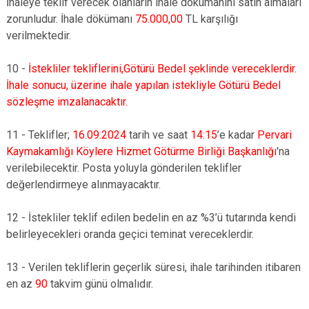
İhaleye teklif verecek olanların ihale dökümanını satın almaları
zorunludur. İhale dökümanı
75.000,00
TL karşılığı
verilmektedir.
10 -
İstekliler tekliflerini,Götürü Bedel şeklinde vereceklerdir.
İhale sonucu, üzerine ihale yapılan istekliyle Götürü Bedel
sözleşme imzalanacaktır.
11 - Teklifler;
16.09.2024
tarih ve saat
14:15
’e kadar
Pervari
Kaymakamlığı Köylere Hizmet Götürme Birliği Başkanlığı
'na
verilebilecektir. Posta yoluyla gönderilen teklifler
değerlendirmeye alınmayacaktır.
12 - İstekliler teklif edilen bedelin en az %3’ü tutarında kendi
belirleyecekleri oranda geçici teminat vereceklerdir.
13 - Verilen tekliflerin geçerlik süresi, ihale tarihinden itibaren
en az
90
takvim günü olmalıdır.