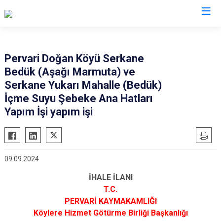
Siirt
Pervari Doğan Köyü Serkane
Bedük (Aşağı Marmuta) ve
Tillo
Serkane Yukarı Mahalle (Bedük)
Baykan
İçme Suyu Şebeke Ana Hatları
Eruh
Yapım İşi yapım işi
Kurtalan
Pervari
Şirvan
09.09.2024
İHALE İLANI
T.C.
PERVARİ KAYMAKAMLIĞI
Köylere Hizmet Götürme Birliği Başkanlığı