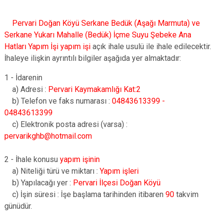
Pervari Doğan Köyü Serkane Bedük (Aşağı Marmuta) ve
Serkane Yukarı Mahalle (Bedük) İçme Suyu Şebeke Ana
Hatları Yapım İşi
yapım işi
açık ihale usulü ile ihale edilecektir.
İhaleye ilişkin ayrıntılı bilgiler aşağıda yer almaktadır:
1 - İdarenin
a) Adresi :
Pervari Kaymakamlığı Kat:2
b) Telefon ve faks numarası :
04843613399 -
04843613399
c) Elektronik posta adresi (varsa) :
pervarikghb@hotmail.com
2 - İhale konusu
yapım işinin
a) Niteliği türü ve miktarı :
Yapım işleri
b) Yapılacağı yer :
Pervari İlçesi Doğan Köyü
c) İşin süresi : İşe başlama tarihinden itibaren
90
takvim
günüdür.