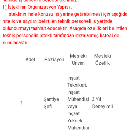
l ) İsteklinin Organizasyon Yapısı :
İsteklinin ihale konusu işi yerine getirebilmesi için aşağıda
nitelik ve sayıları belirtilen teknik personeli iş yerinde
bulundurmayı taahhüt edecektir. .Aşağıda özellikleri belirtilen
teknik personelin istekli tarafından imzalanmış listesi de
sunulacaktır.
Mesleki
Mesleki
Adet
Pozisyon
Ünvan
Özellik
İnşaat
Teknikeri,
İnşaat
Şantiye
Mühendisi
3 Yıl
1
Şefi
veya
Deneyimli
İnşaat
Yüksek
Mühendisi