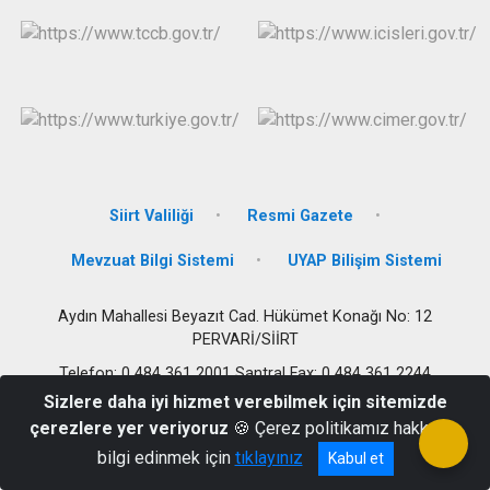
Siirt Valiliği
Resmi Gazete
Mevzuat Bilgi Sistemi
UYAP Bilişim Sistemi
Aydın Mahallesi Beyazıt Cad. Hükümet Konağı No: 12
PERVARİ/SİİRT
Telefon: 0 484 361 2001 Santral Fax: 0 484 361 2244
Sizlere daha iyi hizmet verebilmek için sitemizde
çerezlere yer veriyoruz
🍪 Çerez politikamız hakkında
bilgi edinmek için
tıklayınız
Kabul et