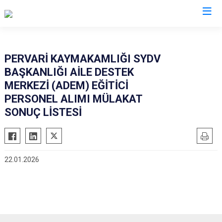
Siirt
PERVARİ KAYMAKAMLIĞI SYDV
BAŞKANLIĞI AİLE DESTEK
Tillo
MERKEZİ (ADEM) EĞİTİCİ
Baykan
PERSONEL ALIMI MÜLAKAT
Eruh
SONUÇ LİSTESİ
Kurtalan
Pervari
Şirvan
22.01.2026